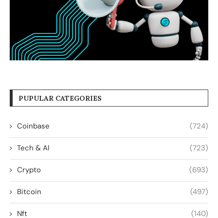
PUPULAR CATEGORIES
Coinbase
(724)
Tech & AI
(723)
Crypto
(693)
Bitcoin
(497)
Nft
(140)