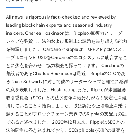
All news is rigorously fact-checked and reviewed by
leading blockchain experts and seasoned industry
insiders. Charles Hoskinsonは、Rippleの回復力とリーダー
シップを称賛し、法的および規制上の課題を乗り越える能力
を強調しました。 CardanoとRippleは、XRPとRippleのステ
ーブルコインRLUSDをCardanoのエコシステムに統合するこ
とに焦点を合わせ、協力機会を探っています。 Cardanoの
創設者であるCharles Hoskinsonは最近、RippleのCTOであ
るDavid Schwartzに対して彼のリーダーシップと知性に感謝
の意を表明しました。Hoskinsonはまた、Rippleが米国証券
取引委員会（SEC）との法的闘争を続けながらも安定性を維
持していることを指摘しました。彼は訴訟や上場廃止を乗り
越えることがブロックチェーン業界でのRippleの支配力の証
であると述べました。 2020年12月以来、RippleはSECとの
法的闘争に巻き込まれており、SECはRippleがXRPの販売を