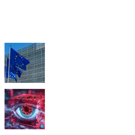
LATEST POSTS
FEATURED
EU to Advance MiCA Review,
Targeting Non-EU Stablecoin Rules
CFTC warns prediction markets over
gambling-style odds