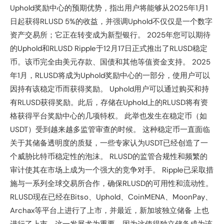
Uphold奖励中心的预期优势，指出用户将能够从2025年1月1
日起获得RLUSD 5%的收益，并强调Uphold不仅仅是一个数字
资产交易所；它正在转变成为新型银行。 2025年您可以期待
的Uphold和RLUSD Ripple于12月17日正式推出了RLUSD稳定
币。该币完全由美元存款、国债和其他等值资金支持。 2025
年1月，RLUSD将成为Uphold奖励中心的一部分，使用户可以
因持有该稳定币而获得奖励。 Uphold用户可以通过购买和持
有RLUSD获得奖励。此后，存储在Uphold上的RLUSD将有资
格获得平台奖励中心的几项特权。 此举也发生在稳定币（如
USDT）受到越来越多监管审查的时候。 这种稳定币一直面临
关于其储备透明度的质疑，一些专家认为USDT已经创造了一
个威胁比特币稳定性的泡沫。 RLUSD的监管合规性和频繁的
审计使其在市场上成为一个强大的竞争对手。 Ripple已采取措
施与一系列全球交易所合作，确保RLUSD的可用性和流动性。
RLUSD现在已经在Bitso、Uphold、CoinMENA、MoonPay、
Archax等平台上进行了上市，并最近，新加坡独立储备 上也
进行了上市。这一发展尤为重要，因为这使得独立储备成为该