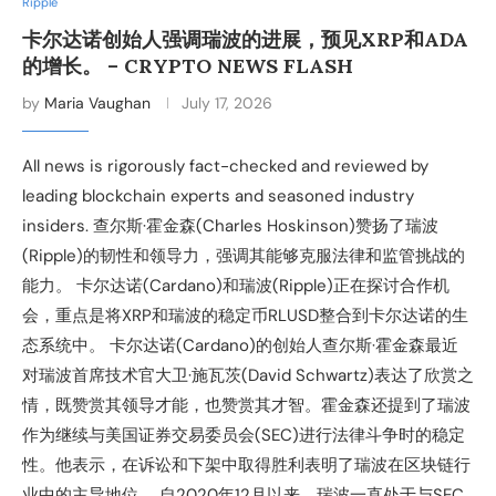
Ripple
卡尔达诺创始人强调瑞波的进展，预见XRP和ADA
的增长。 – CRYPTO NEWS FLASH
by
Maria Vaughan
July 17, 2026
All news is rigorously fact-checked and reviewed by
leading blockchain experts and seasoned industry
insiders. 查尔斯·霍金森(Charles Hoskinson)赞扬了瑞波
(Ripple)的韧性和领导力，强调其能够克服法律和监管挑战的
能力。 卡尔达诺(Cardano)和瑞波(Ripple)正在探讨合作机
会，重点是将XRP和瑞波的稳定币RLUSD整合到卡尔达诺的生
态系统中。 卡尔达诺(Cardano)的创始人查尔斯·霍金森最近
对瑞波首席技术官大卫·施瓦茨(David Schwartz)表达了欣赏之
情，既赞赏其领导才能，也赞赏其才智。霍金森还提到了瑞波
作为继续与美国证券交易委员会(SEC)进行法律斗争时的稳定
性。他表示，在诉讼和下架中取得胜利表明了瑞波在区块链行
业中的主导地位。 自2020年12月以来，瑞波一直处于与SEC