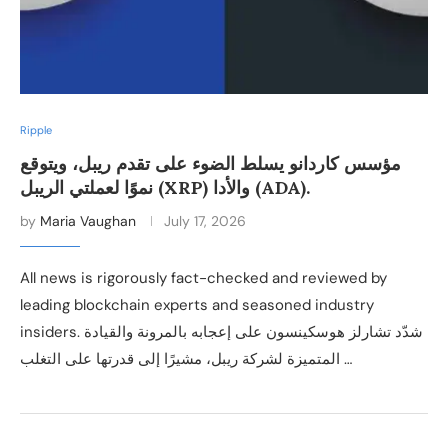
Ripple
مؤسس كاردانو يسلط الضوء على تقدم ريبل، ويتوقع
نموًا لعملتي الريبل (XRP) والأدا (ADA).
by
Maria Vaughan
July 17, 2026
All news is rigorously fact-checked and reviewed by
leading blockchain experts and seasoned industry
insiders. شدّد تشارلز هوسكينسون على إعجابه بالمرونة والقيادة
المتميزة لشركة ريبل، مشيرًا إلى قدرتها على التغلب …