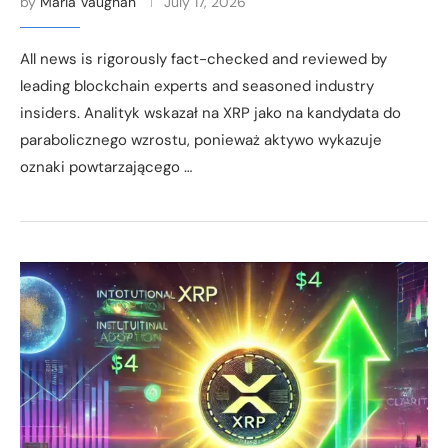
by
Maria Vaughan
July 17, 2026
All news is rigorously fact-checked and reviewed by
leading blockchain experts and seasoned industry
insiders. Analityk wskazał na XRP jako na kandydata do
parabolicznego wzrostu, ponieważ aktywo wykazuje
oznaki powtarzającego …