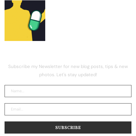
Pump Fun co-founder Dylan Kerler
linked to 2017 ICO scams, report
NEWSLETTER
Subscribe my Newsletter for new blog posts, tips & new
photos. Let's stay updated!