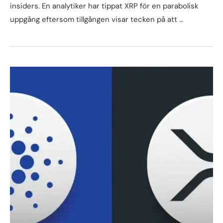
insiders. En analytiker har tippat XRP för en parabolisk
uppgång eftersom tillgången visar tecken på att …